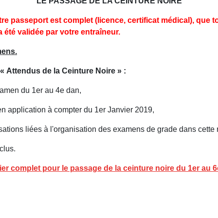
LE PASSAGE DE LA CEINTURE NOIRE
e passeport est complet (licence, certificat médical), que t
été validée par votre entraîneur.
mens.
« Attendus de la Ceinture Noire » :
examen du 1er au 4e dan,
en application à compter du 1er Janvier 2019,
isations liées à l'organisation des examens de grade dans cett
clus.
er complet pour le passage de la ceinture noire du 1er au 