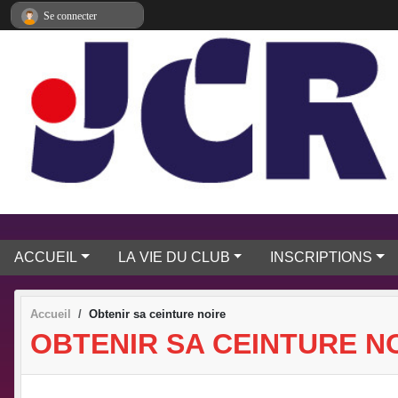
Panneau de gestion des cookies
Se connecter
ACCUEIL
LA VIE DU CLUB
INSCRIPTIONS
Accueil
Obtenir sa ceinture noire
OBTENIR SA CEINTURE N