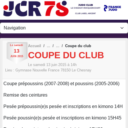
Panneau de gestion des cookies
Le
samedi
Accueil
Coupe du club
13
COUPE DU CLUB
JUIN
2015
Le
samedi
13
juin
2015
à 14h
Lieu :
Gymnase Nouvelle France
78150
Le Chesnay
Coupe prépoussins (2007-2008) et poussins (2005-2006)
Remise des ceintures
Pesée prépoussin(e)s pesée et inscriptions en kimono 14H
Pesée poussin(e)s pesée et inscriptions en kimono 15H45