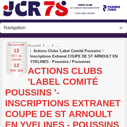
Panneau de gestion des cookies
Du
mercredi
Accueil
12
Actions Clubs 'Label Comité Poussins '-
Inscriptions Extranet COUPE DE ST ARNOULT EN
OCT.
au
samedi
YVELINES - Poussins / Poussines
12
ACTIONS CLUBS
NOV.
2016
'LABEL COMITÉ
POUSSINS '-
INSCRIPTIONS EXTRANET
COUPE DE ST ARNOULT
EN YVELINES - POUSSINS