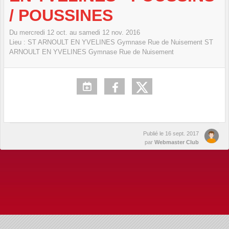
/ POUSSINES
Du
mercredi
12
oct.
au
samedi
12
nov.
2016
Lieu :
ST ARNOULT EN YVELINES Gymnase Rue de Nuisement
ST
ARNOULT EN YVELINES Gymnase Rue de Nuisement
Publié le
16 sept. 2017
par
Webmaster Club