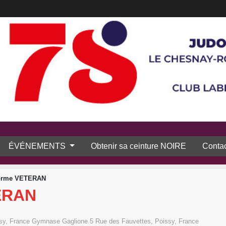
ÉVÉNEMENTS
Obtenir sa ceinture NOIRE
Contac
forme VETERAN
ERAN
sy, France
Gymnase Gaglione 5 Rue des Fauvettes, Poissy, France