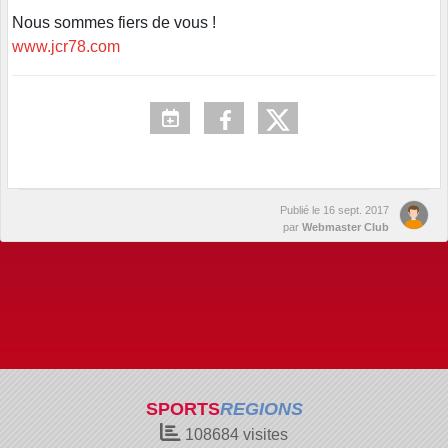
Nous sommes fiers de vous !
www.jcr78.com
Publié le
16 sept. 2017
par
Webmaster Club
SPORTS
REGIONS
108684
visites