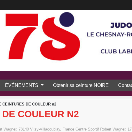
ÉVÉNEMENTS
Obtenir sa ceinture NOIRE
Contac
 CEINTURES DE COULEUR n2
 DE COULEUR N2
t Wagner, 78140 Vlizy-Villacoublay, France
Centre Sportif Robert Wagner, 1