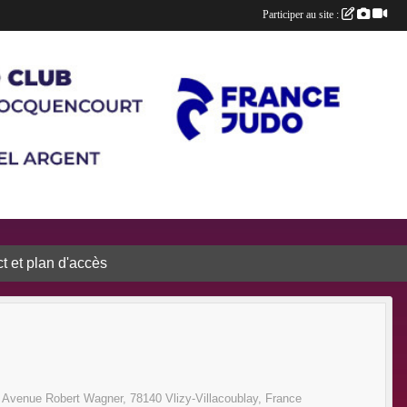
Participer au site :
t et plan d'accès
7 Avenue Robert Wagner, 78140 Vlizy-Villacoublay, France