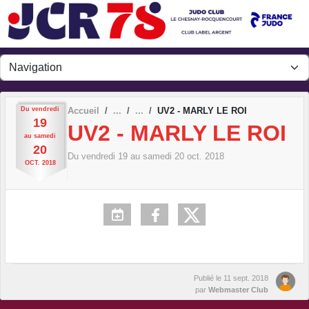
Panneau de gestion des cookies
Du
vendredi
Accueil
UV2 - MARLY LE ROI
19
UV2 - MARLY LE ROI
au
samedi
20
Du
vendredi
19
au
samedi
20
oct.
2018
OCT.
2018
Publié le
11 sept. 2018
par
Webmaster Club