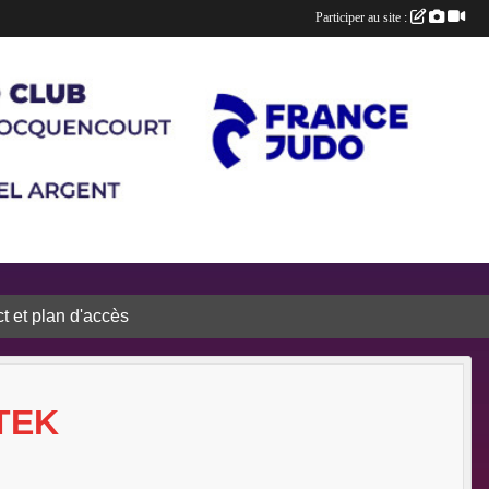
Participer au site :
t et plan d'accès
TEK