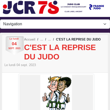
Panneau de gestion des cookies
Le
lundi
Accueil
C'EST LA REPRISE DU JUDO
04
C'EST LA REPRISE
SEPT.
2023
DU JUDO
Le
lundi
04
sept.
2023