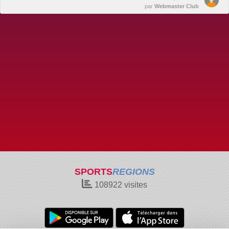
par
Webmaster Club
SPORTS
REGIONS
108922
visites