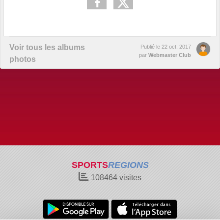
Voir tous les albums
Publié le
22 oct. 2017
par
Webmaster Club
photos
SPORTS
REGIONS
108464
visites