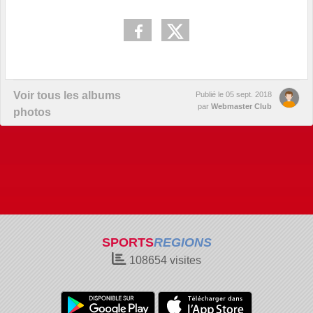
Voir tous les albums
Publié le
05 sept. 2018
par
Webmaster Club
photos
SPORTS
REGIONS
108654
visites