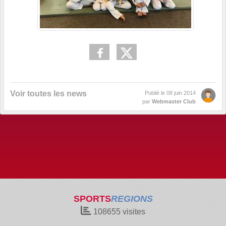
Voir toutes les news
Publié le
08 juin 2014
par
Webmaster Club
SPORTS
REGIONS
108655
visites