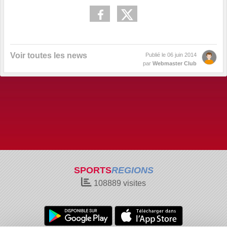
Voir toutes les news
Publié le
06 juin 2014
par
Webmaster Club
SPORTS
REGIONS
108889
visites